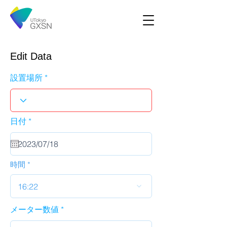
Edit Data
設置場所
r
日付
*
e
q
u
i
r
時間
e
d
16:22
メーター数値