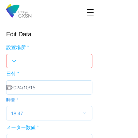
Edit Data
設置場所
r
日付
*
e
q
u
i
r
時間
e
d
18:47
メーター数値