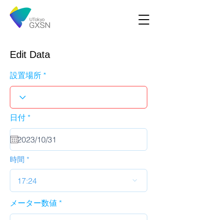
Edit Data
設置場所
r
日付
*
e
q
u
i
r
時間
e
d
17:24
メーター数値