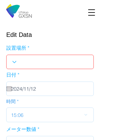
Edit Data
設置場所
r
日付
*
e
q
u
i
r
時間
e
d
15:06
メーター数値