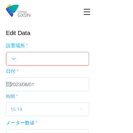
Edit Data
設置場所
r
日付
*
e
q
u
i
r
時間
e
d
15:14
メーター数値