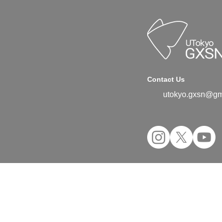
Contact Us
utokyo.gxsn@gm
©2024 UTokyo GX Student Network