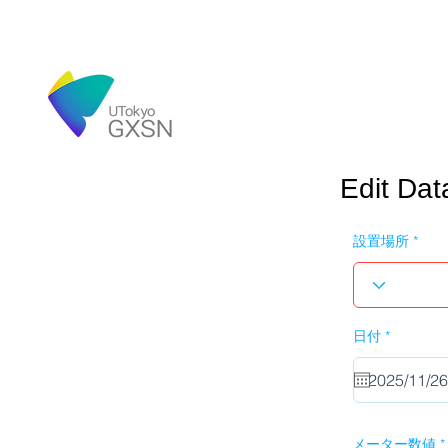
Edit Dat
設置場所
r
日付
*
e
q
u
i
r
e
d
メーター数値