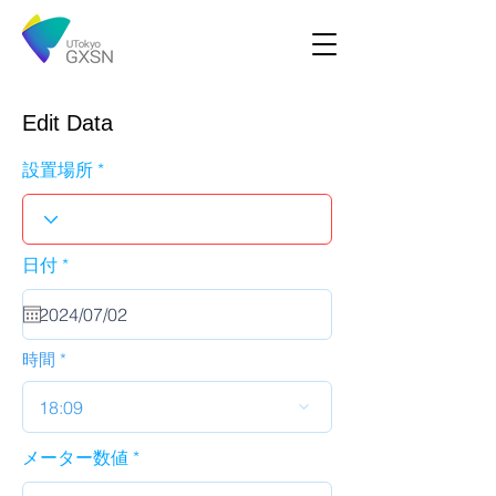
Edit Data
設置場所
r
日付
*
e
q
u
i
r
時間
e
d
18:09
メーター数値