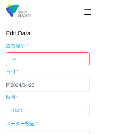
Edit Data
設置場所
r
日付
*
e
q
u
i
r
時間
e
d
18:21
メーター数値