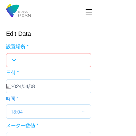
Edit Data
設置場所
r
日付
*
e
q
u
i
r
時間
e
d
18:04
メーター数値