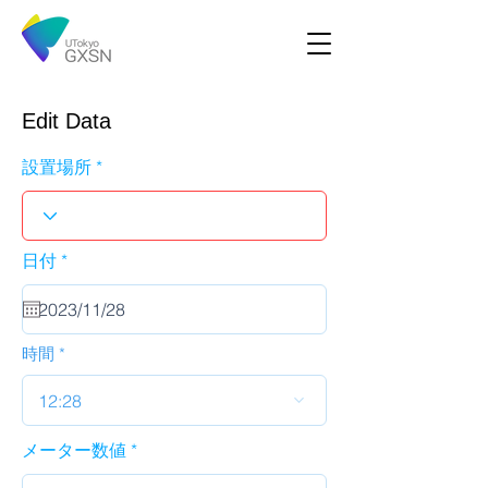
Edit Data
設置場所
r
日付
*
e
q
u
i
r
時間
e
d
12:28
メーター数値