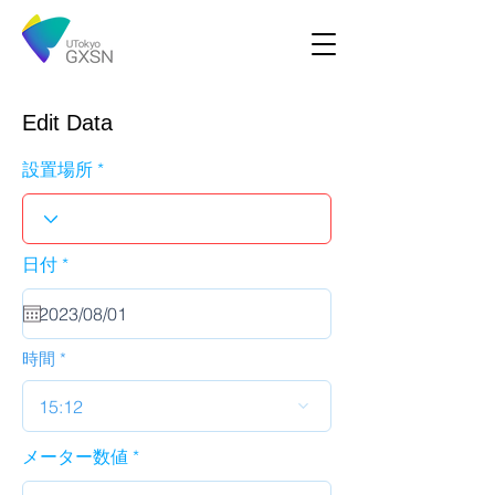
Edit Data
設置場所
r
日付
*
e
q
u
i
r
時間
e
d
15:12
メーター数値