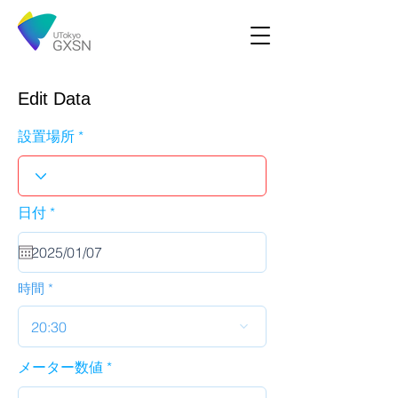
Edit Data
設置場所
r
日付
*
e
q
u
i
r
時間
e
d
20:30
メーター数値