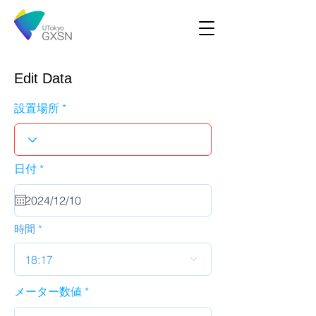
Edit Data
設置場所
r
日付
*
e
q
u
i
r
時間
e
d
18:17
メーター数値