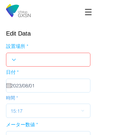
Edit Data
設置場所
r
日付
*
e
q
u
i
r
時間
e
d
15:17
メーター数値