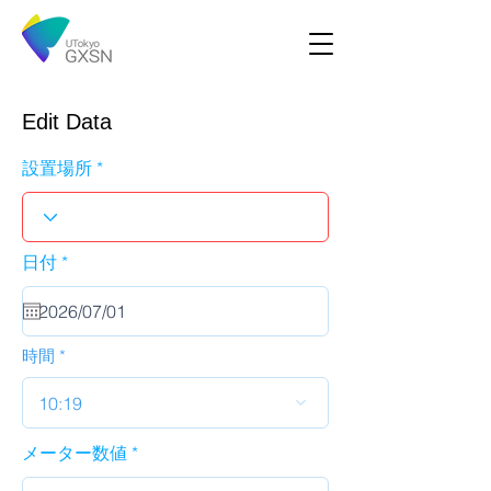
Edit Data
設置場所
r
日付
*
e
q
u
i
r
時間
e
d
10:19
メーター数値