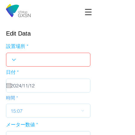
Edit Data
設置場所
r
日付
*
e
q
u
i
r
時間
e
d
15:07
メーター数値