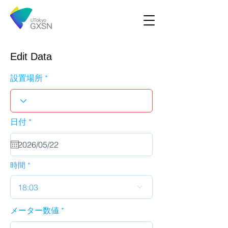
Edit Data
設置場所
r
日付
*
e
q
u
i
r
時間
e
d
18:03
メーター数値