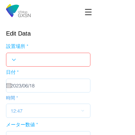
Edit Data
設置場所
r
日付
*
e
q
u
i
r
時間
e
d
12:47
メーター数値