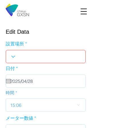
Edit Data
設置場所
r
日付
*
e
q
u
i
r
時間
e
d
15:06
メーター数値